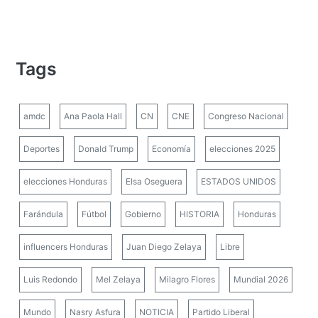
Tags
amdc
Ana Paola Hall
CN
CNE
Congreso Nacional
Deportes
Donald Trump
Economía
elecciones 2025
elecciones Honduras
Elsa Oseguera
ESTADOS UNIDOS
Farándula
Fútbol
Gobierno
HISTORIA
Honduras
influencers Honduras
Juan Diego Zelaya
Libre
Luis Redondo
Mel Zelaya
Milagro Flores
Mundial 2026
Mundo
Nasry Asfura
NOTICIA
Partido Liberal