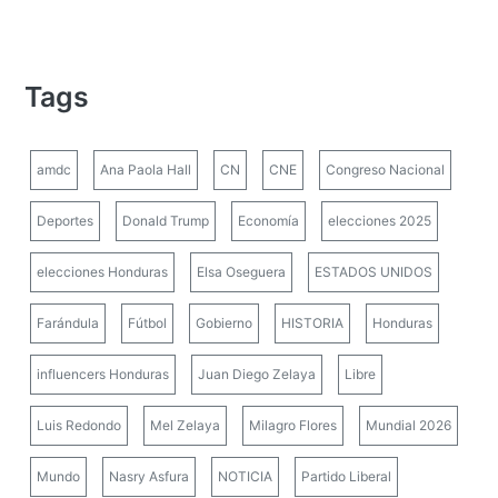
Tags
amdc
Ana Paola Hall
CN
CNE
Congreso Nacional
Deportes
Donald Trump
Economía
elecciones 2025
elecciones Honduras
Elsa Oseguera
ESTADOS UNIDOS
Farándula
Fútbol
Gobierno
HISTORIA
Honduras
influencers Honduras
Juan Diego Zelaya
Libre
Luis Redondo
Mel Zelaya
Milagro Flores
Mundial 2026
Mundo
Nasry Asfura
NOTICIA
Partido Liberal