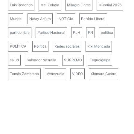
Luis Redondo
Mel Zelaya
Milagro Flores
Mundial 2026
Mundo
Nasry Asfura
NOTICIA
Partido Liberal
partido libre
Partido Nacional
PLH
PN
politica
POLÍTICA
Política
Redes sociales
Rixi Moncada
salud
Salvador Nasralla
SUPREMO
Tegucigalpa
Tomás Zambrano
Venezuela
VIDEO
Xiomara Castro