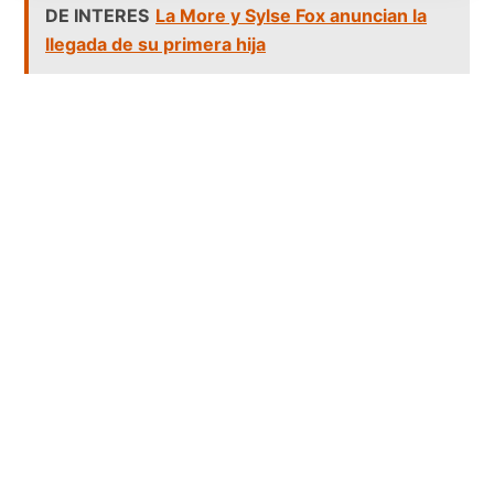
DE INTERES
La More y Sylse Fox anuncian la
llegada de su primera hija