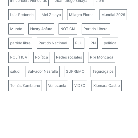
influencers Honduras
Juan Diego Zelaya
Libre
Luis Redondo
Mel Zelaya
Milagro Flores
Mundial 2026
Mundo
Nasry Asfura
NOTICIA
Partido Liberal
partido libre
Partido Nacional
PLH
PN
politica
POLÍTICA
Política
Redes sociales
Rixi Moncada
salud
Salvador Nasralla
SUPREMO
Tegucigalpa
Tomás Zambrano
Venezuela
VIDEO
Xiomara Castro