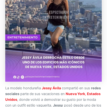
La modelo hondureña
Jessy Ávila
compartió en sus
redes
sociales
parte de sus vacaciones en
Nueva York
,
Estados
Unidos
, donde volvió a demostrar su gusto por la moda
con un outfit estilo vaquerita.
Jessy
posó desde uno de los