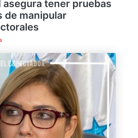
l asegura tener pruebas
s de manipular
ectorales
6