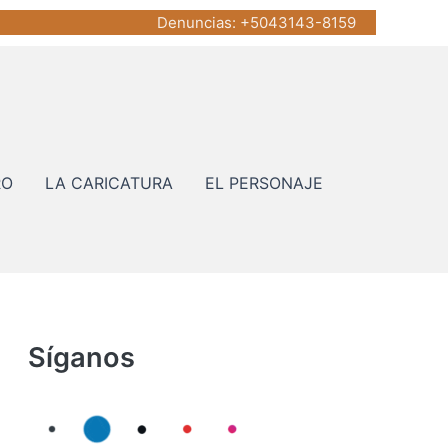
Denuncias
: +5043143-8159
RO
LA CARICATURA
EL PERSONAJE
Síganos