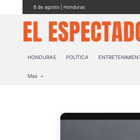
Ir
8 de agosto | Honduras
al
contenido
HONDURAS
POLÍTICA
ENTRETENIMIEN
Mas