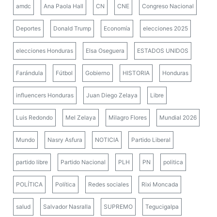
amdc
Ana Paola Hall
CN
CNE
Congreso Nacional
Deportes
Donald Trump
Economía
elecciones 2025
elecciones Honduras
Elsa Oseguera
ESTADOS UNIDOS
Farándula
Fútbol
Gobierno
HISTORIA
Honduras
influencers Honduras
Juan Diego Zelaya
Libre
Luis Redondo
Mel Zelaya
Milagro Flores
Mundial 2026
Mundo
Nasry Asfura
NOTICIA
Partido Liberal
partido libre
Partido Nacional
PLH
PN
politica
POLÍTICA
Política
Redes sociales
Rixi Moncada
salud
Salvador Nasralla
SUPREMO
Tegucigalpa