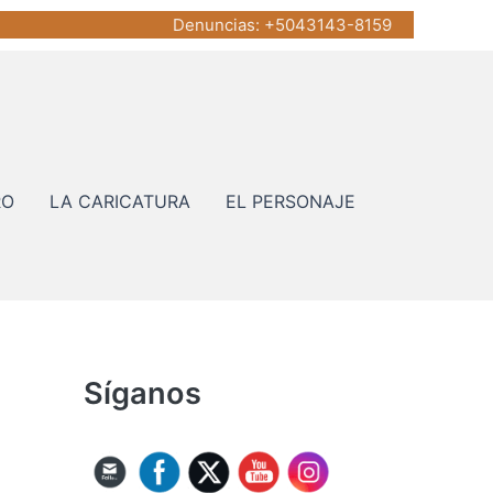
Denuncias
: +5043143-8159
RO
LA CARICATURA
EL PERSONAJE
Síganos