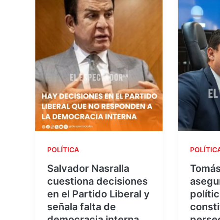
POLÍTICA
POLÍTIC
Salvador Nasralla
Tomás
cuestiona decisiones
asegur
en el Partido Liberal y
políti
señala falta de
consti
democracia interna
perse