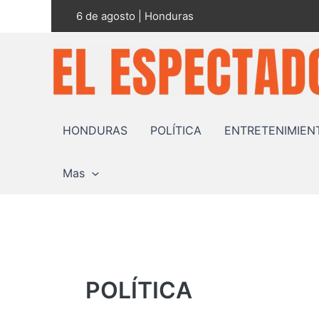
Ir
6 de agosto | Honduras
al
contenido
HONDURAS
POLÍTICA
ENTRETENIMIEN
Mas
POLÍTICA