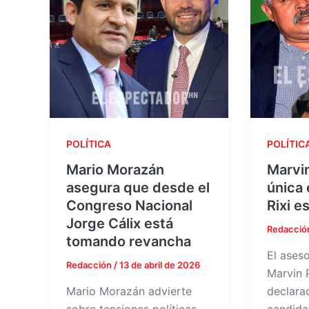
POLÍTICA
POLÍTIC
Mario Morazán
Marvin
asegura que desde el
única 
Congreso Nacional
Rixi e
Jorge Cálix está
Redacció
tomando revancha
El aseso
Redacción
/
13 de abril de 2026
Marvin 
Mario Morazán advierte
declara