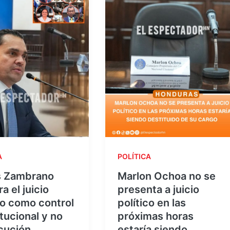
A
POLÍTICA
 Zambrano
Marlon Ochoa no se
a el juicio
presenta a juicio
co como control
político en las
tucional y no
próximas horas
cución
estaría siendo