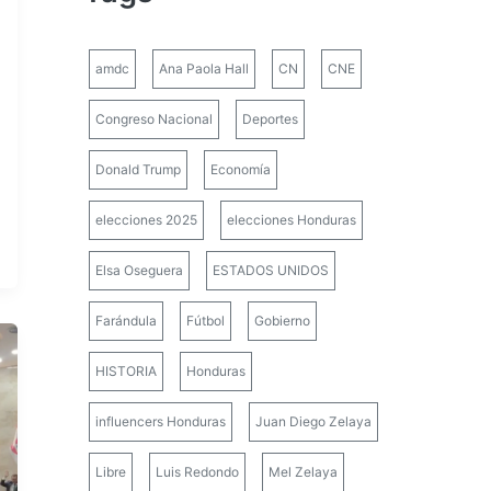
amdc
Ana Paola Hall
CN
CNE
Congreso Nacional
Deportes
Donald Trump
Economía
elecciones 2025
elecciones Honduras
Elsa Oseguera
ESTADOS UNIDOS
Farándula
Fútbol
Gobierno
HISTORIA
Honduras
influencers Honduras
Juan Diego Zelaya
Libre
Luis Redondo
Mel Zelaya