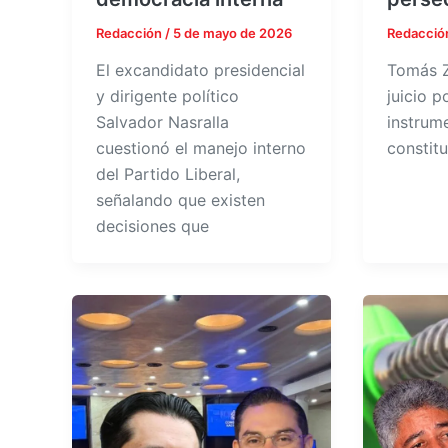
Redacción
/
5 de mayo de 2026
Redacció
El excandidato presidencial
Tomás Z
y dirigente político
juicio p
Salvador Nasralla
instrum
cuestionó el manejo interno
constit
del Partido Liberal,
señalando que existen
decisiones que