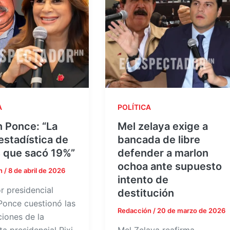
A
POLÍTICA
 Ponce: “La
Mel zelaya exige a
estadística de
bancada de libre
s que sacó 19%”
defender a marlon
ochoa ante supuesto
n
/
8 de abril de 2026
intento de
r presidencial
destitución
Ponce cuestionó las
Redacción
/
20 de marzo de 2026
ciones de la