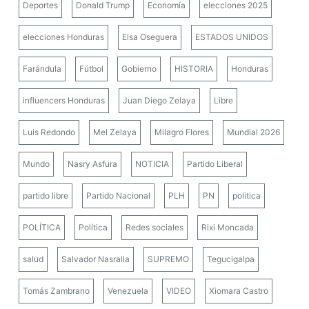
Deportes
Donald Trump
Economía
elecciones 2025
elecciones Honduras
Elsa Oseguera
ESTADOS UNIDOS
Farándula
Fútbol
Gobierno
HISTORIA
Honduras
influencers Honduras
Juan Diego Zelaya
Libre
Luis Redondo
Mel Zelaya
Milagro Flores
Mundial 2026
Mundo
Nasry Asfura
NOTICIA
Partido Liberal
partido libre
Partido Nacional
PLH
PN
politica
POLÍTICA
Política
Redes sociales
Rixi Moncada
salud
Salvador Nasralla
SUPREMO
Tegucigalpa
Tomás Zambrano
Venezuela
VIDEO
Xiomara Castro