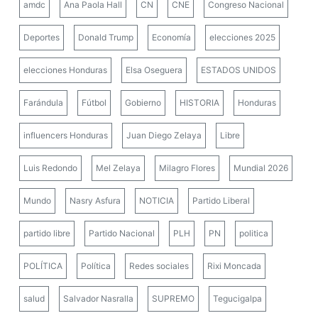
amdc
Ana Paola Hall
CN
CNE
Congreso Nacional
Deportes
Donald Trump
Economía
elecciones 2025
elecciones Honduras
Elsa Oseguera
ESTADOS UNIDOS
Farándula
Fútbol
Gobierno
HISTORIA
Honduras
influencers Honduras
Juan Diego Zelaya
Libre
Luis Redondo
Mel Zelaya
Milagro Flores
Mundial 2026
Mundo
Nasry Asfura
NOTICIA
Partido Liberal
partido libre
Partido Nacional
PLH
PN
politica
POLÍTICA
Política
Redes sociales
Rixi Moncada
salud
Salvador Nasralla
SUPREMO
Tegucigalpa