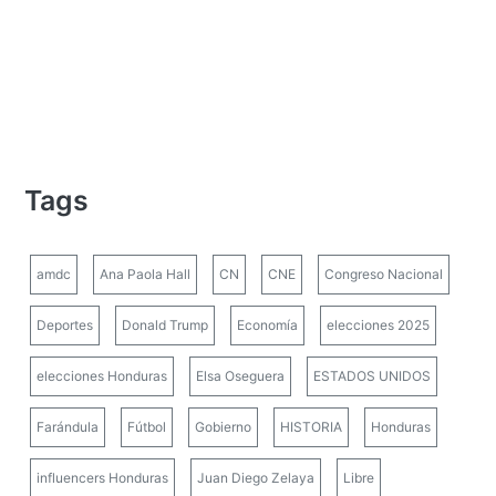
Tags
amdc
Ana Paola Hall
CN
CNE
Congreso Nacional
Deportes
Donald Trump
Economía
elecciones 2025
elecciones Honduras
Elsa Oseguera
ESTADOS UNIDOS
Farándula
Fútbol
Gobierno
HISTORIA
Honduras
influencers Honduras
Juan Diego Zelaya
Libre