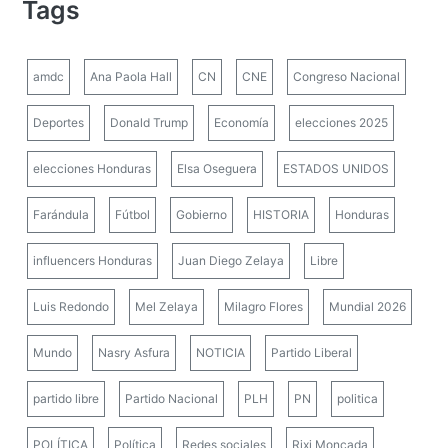
Tags
amdc
Ana Paola Hall
CN
CNE
Congreso Nacional
Deportes
Donald Trump
Economía
elecciones 2025
elecciones Honduras
Elsa Oseguera
ESTADOS UNIDOS
Farándula
Fútbol
Gobierno
HISTORIA
Honduras
influencers Honduras
Juan Diego Zelaya
Libre
Luis Redondo
Mel Zelaya
Milagro Flores
Mundial 2026
Mundo
Nasry Asfura
NOTICIA
Partido Liberal
partido libre
Partido Nacional
PLH
PN
politica
POLÍTICA
Política
Redes sociales
Rixi Moncada