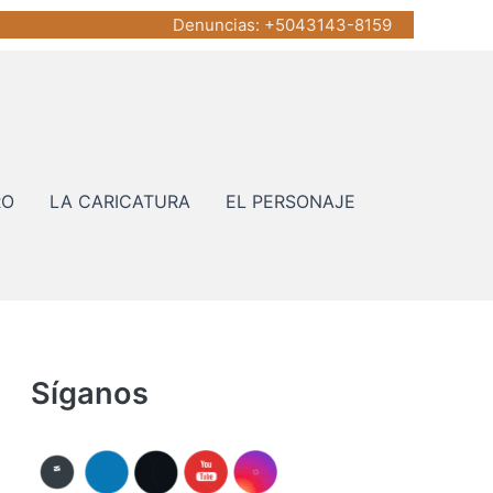
Denuncias
: +5043143-8159
RO
LA CARICATURA
EL PERSONAJE
Síganos