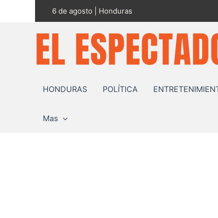
Ir
6 de agosto | Honduras
al
contenido
HONDURAS
POLÍTICA
ENTRETENIMIEN
Mas