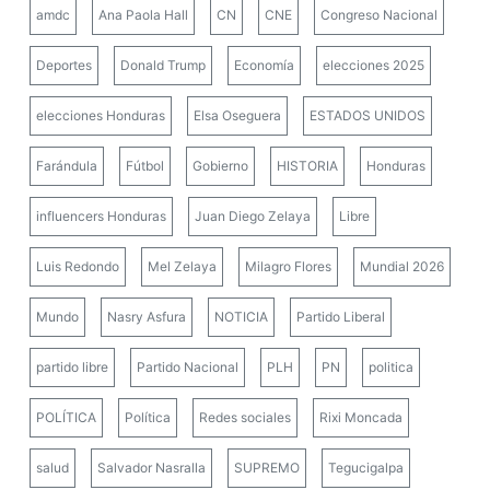
amdc
Ana Paola Hall
CN
CNE
Congreso Nacional
Deportes
Donald Trump
Economía
elecciones 2025
elecciones Honduras
Elsa Oseguera
ESTADOS UNIDOS
Farándula
Fútbol
Gobierno
HISTORIA
Honduras
influencers Honduras
Juan Diego Zelaya
Libre
Luis Redondo
Mel Zelaya
Milagro Flores
Mundial 2026
Mundo
Nasry Asfura
NOTICIA
Partido Liberal
partido libre
Partido Nacional
PLH
PN
politica
POLÍTICA
Política
Redes sociales
Rixi Moncada
salud
Salvador Nasralla
SUPREMO
Tegucigalpa