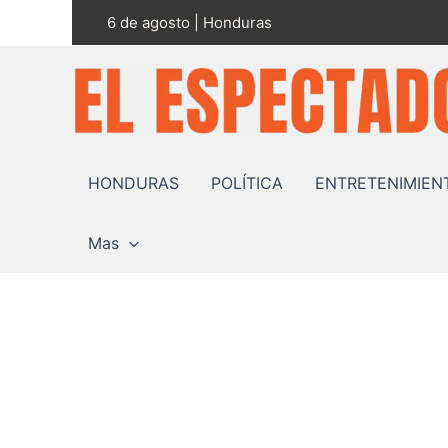
Ir
6 de agosto | Honduras
al
contenido
HONDURAS
POLÍTICA
ENTRETENIMIEN
Mas