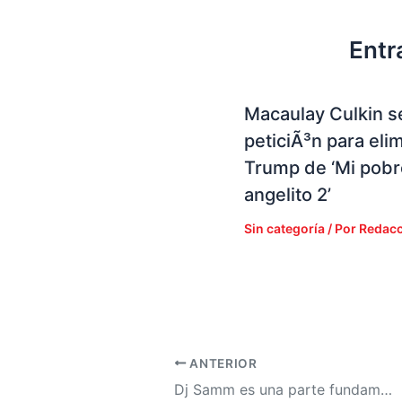
Entr
Macaulay Culkin s
peticiÃ³n para elim
Trump de ‘Mi pobr
angelito 2’
Sin categoría
/ Por
Redacc
ANTERIOR
Dj Samm es una parte fundamental para la XY 90.5 debido a su conocimiento musical