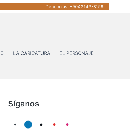
Denuncias
: +5043143-8159
RO
LA CARICATURA
EL PERSONAJE
Síganos