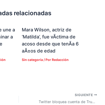
adas relacionadas
e une a
Mara Wilson, actriz de
inar a
‘Matilda’, fue vÃ­ctima de
e
acoso desde que tenÃ­a 6
aÃ±os de edad
ión
Sin categoría
/ Por
Redacción
SIGUIENTE
Twitter bloquea cuenta de Trump, podrÃ­a cerrarla si sigue violando las reglas