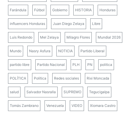
Farándula
Fútbol
Gobierno
HISTORIA
Honduras
influencers Honduras
Juan Diego Zelaya
Libre
Luis Redondo
Mel Zelaya
Milagro Flores
Mundial 2026
Mundo
Nasry Asfura
NOTICIA
Partido Liberal
partido libre
Partido Nacional
PLH
PN
politica
POLÍTICA
Política
Redes sociales
Rixi Moncada
salud
Salvador Nasralla
SUPREMO
Tegucigalpa
Tomás Zambrano
Venezuela
VIDEO
Xiomara Castro