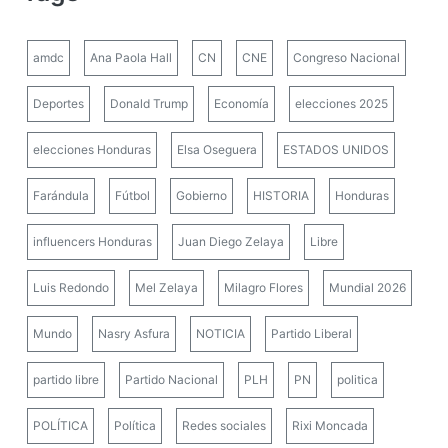
amdc
Ana Paola Hall
CN
CNE
Congreso Nacional
Deportes
Donald Trump
Economía
elecciones 2025
elecciones Honduras
Elsa Oseguera
ESTADOS UNIDOS
Farándula
Fútbol
Gobierno
HISTORIA
Honduras
influencers Honduras
Juan Diego Zelaya
Libre
Luis Redondo
Mel Zelaya
Milagro Flores
Mundial 2026
Mundo
Nasry Asfura
NOTICIA
Partido Liberal
partido libre
Partido Nacional
PLH
PN
politica
POLÍTICA
Política
Redes sociales
Rixi Moncada