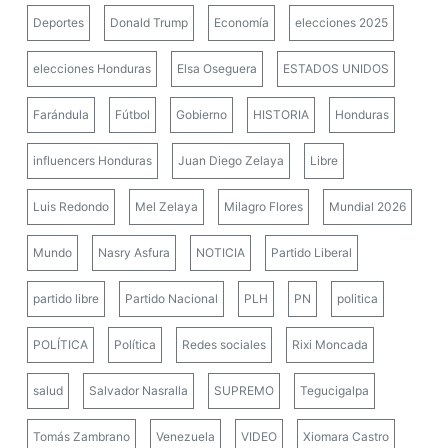
Deportes
Donald Trump
Economía
elecciones 2025
elecciones Honduras
Elsa Oseguera
ESTADOS UNIDOS
Farándula
Fútbol
Gobierno
HISTORIA
Honduras
influencers Honduras
Juan Diego Zelaya
Libre
Luis Redondo
Mel Zelaya
Milagro Flores
Mundial 2026
Mundo
Nasry Asfura
NOTICIA
Partido Liberal
partido libre
Partido Nacional
PLH
PN
politica
POLÍTICA
Política
Redes sociales
Rixi Moncada
salud
Salvador Nasralla
SUPREMO
Tegucigalpa
Tomás Zambrano
Venezuela
VIDEO
Xiomara Castro