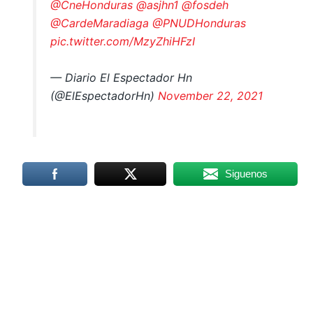
@CneHonduras
@asjhn1
@fosdeh
@CardeMaradiaga
@PNUDHonduras
pic.twitter.com/MzyZhiHFzI
— Diario El Espectador Hn
(@ElEspectadorHn)
November 22, 2021
Siguenos