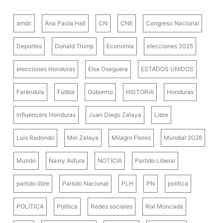
amdc
Ana Paola Hall
CN
CNE
Congreso Nacional
Deportes
Donald Trump
Economía
elecciones 2025
elecciones Honduras
Elsa Oseguera
ESTADOS UNIDOS
Farándula
Fútbol
Gobierno
HISTORIA
Honduras
influencers Honduras
Juan Diego Zelaya
Libre
Luis Redondo
Mel Zelaya
Milagro Flores
Mundial 2026
Mundo
Nasry Asfura
NOTICIA
Partido Liberal
partido libre
Partido Nacional
PLH
PN
politica
POLÍTICA
Política
Redes sociales
Rixi Moncada