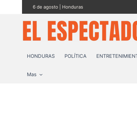
Ir
6 de agosto | Honduras
al
contenido
HONDURAS
POLÍTICA
ENTRETENIMIEN
Mas