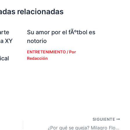
adas relacionadas
arte
Su amor por el fÃºtbol es
la XY
notorio
ENTRETENIMIENTO
/ Por
cal
Redacción
SIGUIENTE
¿Por qué se queja? Milagro Flores revela que ya no enviará su ubicación a Supremo