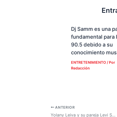
Entr
Dj Samm es una p
fundamental para 
90.5 debido a su
conocimiento musi
ENTRETENIMIENTO
/ Por
Redacción
ANTERIOR
Yolany Leiva y su pareja Levi Suazo disfrutan del partido Portugal vs Uzbekistán en el Mundial 2026