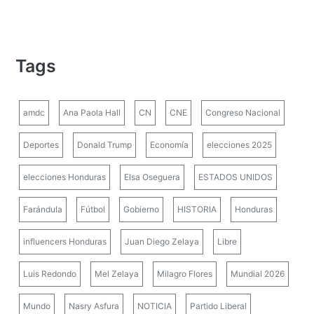
Tags
amdc
Ana Paola Hall
CN
CNE
Congreso Nacional
Deportes
Donald Trump
Economía
elecciones 2025
elecciones Honduras
Elsa Oseguera
ESTADOS UNIDOS
Farándula
Fútbol
Gobierno
HISTORIA
Honduras
influencers Honduras
Juan Diego Zelaya
Libre
Luis Redondo
Mel Zelaya
Milagro Flores
Mundial 2026
Mundo
Nasry Asfura
NOTICIA
Partido Liberal