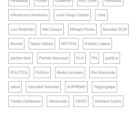
Farándula
Fútbol
Gobierno
HISTORIA
Honduras
influencers Honduras
Juan Diego Zelaya
Libre
Luis Redondo
Mel Zelaya
Milagro Flores
Mundial 2026
Mundo
Nasry Asfura
NOTICIA
Partido Liberal
partido libre
Partido Nacional
PLH
PN
politica
POLÍTICA
Política
Redes sociales
Rixi Moncada
salud
Salvador Nasralla
SUPREMO
Tegucigalpa
Tomás Zambrano
Venezuela
VIDEO
Xiomara Castro