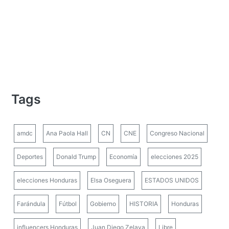
Tags
amdc
Ana Paola Hall
CN
CNE
Congreso Nacional
Deportes
Donald Trump
Economía
elecciones 2025
elecciones Honduras
Elsa Oseguera
ESTADOS UNIDOS
Farándula
Fútbol
Gobierno
HISTORIA
Honduras
influencers Honduras
Juan Diego Zelaya
Libre