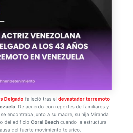
is Delgado
falleció tras el
devastador terremoto
ezuela
. De acuerdo con reportes de familiares y
e se encontraba junto a su madre, su hija Miranda
o del edificio
Coral Beach
cuando la estructura
causa del fuerte movimiento telúrico.