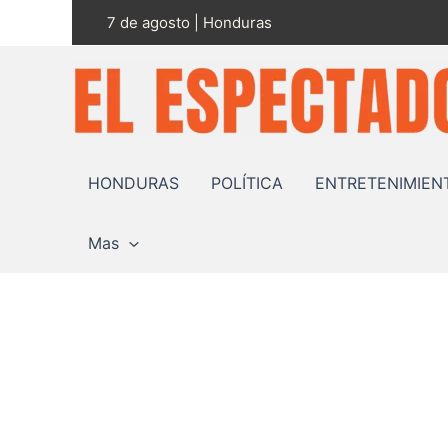
Ir
7 de agosto | Honduras
al
contenido
HONDURAS
POLÍTICA
ENTRETENIMIEN
Mas