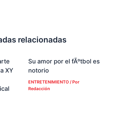
adas relacionadas
arte
Su amor por el fÃºtbol es
la XY
notorio
ENTRETENIMIENTO
/ Por
cal
Redacción