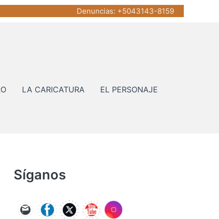
Denuncias
: +5043143-8159
RO
LA CARICATURA
EL PERSONAJE
Síganos