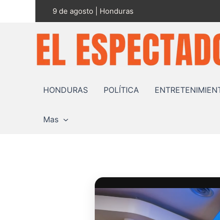
Ir
9 de agosto | Honduras
al
contenido
HONDURAS
POLÍTICA
ENTRETENIMIEN
Mas