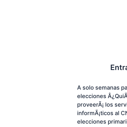
Entr
A solo semanas pa
elecciones Â¿Qui
proveerÃ¡ los serv
informÃ¡ticos al C
elecciones primar