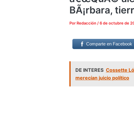
BÃ¡rbara, tier
Por
Redacción
/
6 de octubre de 
Comparte en Facebook
DE INTERES
Cossette Ló
merecían juicio político