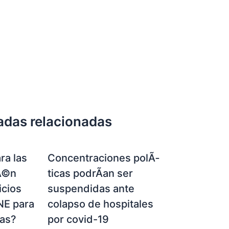
adas relacionadas
ra las
Concentraciones polÃ­
Ã©n
ticas podrÃ­an ser
icios
suspendidas ante
NE para
colapso de hospitales
ias?
por covid-19