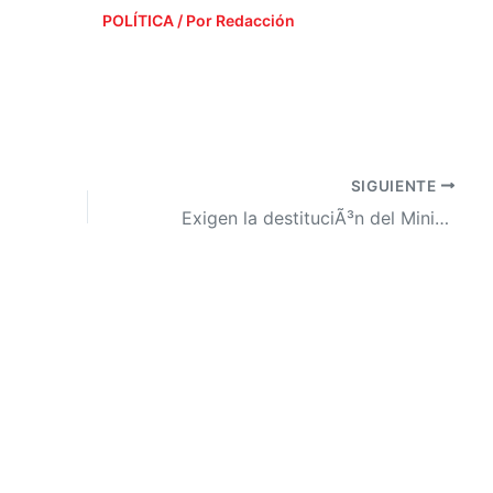
POLÍTICA
/ Por
Redacción
SIGUIENTE
Exigen la destituciÃ³n del Ministro de Salud, JosÃ© Manuel Matheu