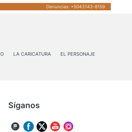
Denuncias
: +5043143-8159
RO
LA CARICATURA
EL PERSONAJE
Síganos