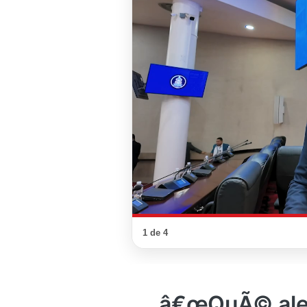
1 de 4
â€œQuÃ© aleg