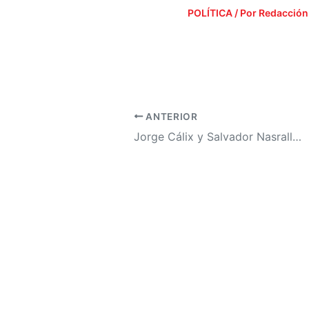
POLÍTICA
/ Por
Redacción
ANTERIOR
Jorge Cálix y Salvador Nasralla se niegan a que Marlon Ochoa presida el CNE en las elecciones generales