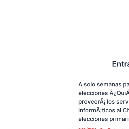
Entr
A solo semanas pa
elecciones Â¿Qui
proveerÃ¡ los serv
informÃ¡ticos al C
elecciones primar