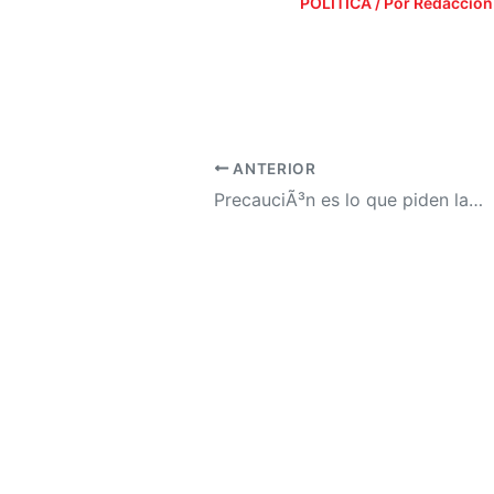
POLÍTICA
/ Por
Redacción
ANTERIOR
PrecauciÃ³n es lo que piden las autoridades.