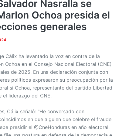
Salvador Nasralla se
Marlon Ochoa presida el
ecciones generales
2024
rge Cálix ha levantado la voz en contra de la
on Ochoa en el Consejo Nacional Electoral (CNE)
rales de 2025. En una declaración conjunta con
deres políticos expresaron su preocupación por la
oral si Ochoa, representante del partido Libertad
e el liderazgo del CNE.
les, Cálix señaló: "He conversado con
incidimos en que alguien que celebre el fraude
debe presidir el @CneHonduras en año electoral.
 fije una postura en defensa de la democracia e