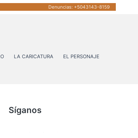
Denuncias
: +5043143-8159
RO
LA CARICATURA
EL PERSONAJE
Síganos