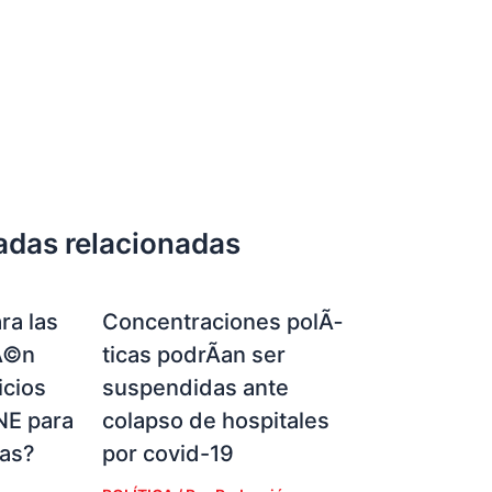
adas relacionadas
ra las
Concentraciones polÃ­
Ã©n
ticas podrÃ­an ser
icios
suspendidas ante
NE para
colapso de hospitales
ias?
por covid-19