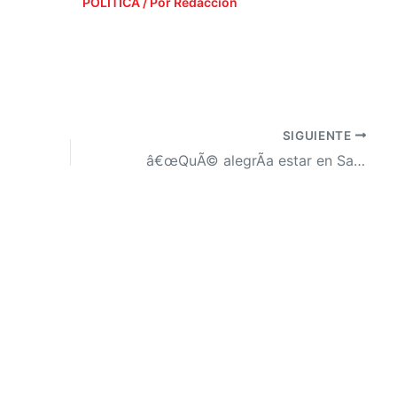
POLÍTICA
/ Por
Redacción
SIGUIENTE
â€œQuÃ© alegrÃ­a estar en Santa BÃ¡rbara, tierra de mujeres bellasâ€.