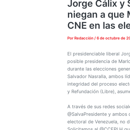
Jorge Cálix y 
niegan a que 
CNE en las el
Por
Redacción
/
6 de octubre de 
El presidenciable liberal Jo
posible presidencia de Marl
durante las elecciones gene
Salvador Nasralla, ambos lí
integridad del proceso elect
y Refundación (Libre), asum
A través de sus redes socia
@SalvaPresidente y ambos co
electoral de Venezuela, no 
Solicitamos al @CCEPLH que