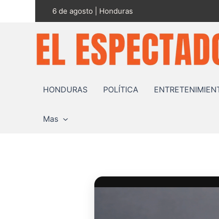
Ir
6 de agosto | Honduras
al
contenido
HONDURAS
POLÍTICA
ENTRETENIMIEN
Mas