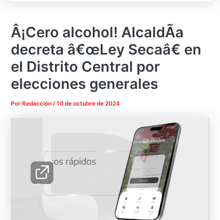
Â¡Cero alcohol! AlcaldÃ­a
decreta â€œLey Secaâ€ en
el Distrito Central por
elecciones generales
Por
Redacción
/
10 de octubre de 2024