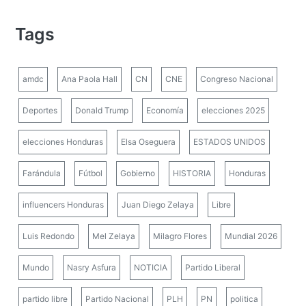
Tags
amdc
Ana Paola Hall
CN
CNE
Congreso Nacional
Deportes
Donald Trump
Economía
elecciones 2025
elecciones Honduras
Elsa Oseguera
ESTADOS UNIDOS
Farándula
Fútbol
Gobierno
HISTORIA
Honduras
influencers Honduras
Juan Diego Zelaya
Libre
Luis Redondo
Mel Zelaya
Milagro Flores
Mundial 2026
Mundo
Nasry Asfura
NOTICIA
Partido Liberal
partido libre
Partido Nacional
PLH
PN
politica