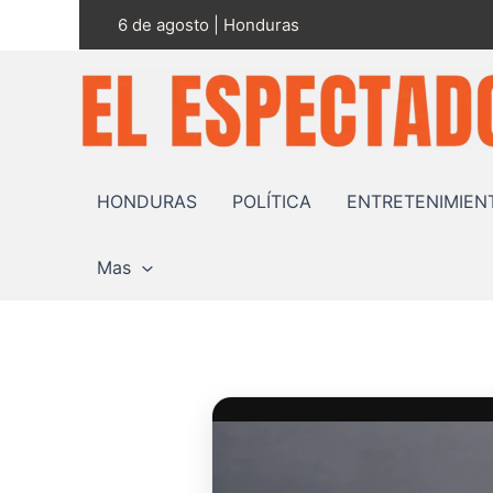
Ir
6 de agosto | Honduras
al
contenido
HONDURAS
POLÍTICA
ENTRETENIMIEN
Mas