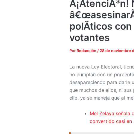
Â¡AtenciÃ³n! 
â€œasesinarÃ­
polÃ­ticos con
votantes
Por
Redacción
/
28 de noviembre 
La nueva Ley Electoral, tien
no cumplan con un porcentaj
desapareciendo para darle u
que muchos de ellos, ni sus 
ello, ya se maneja que al m
Mel Zelaya señala 
convertido casi en