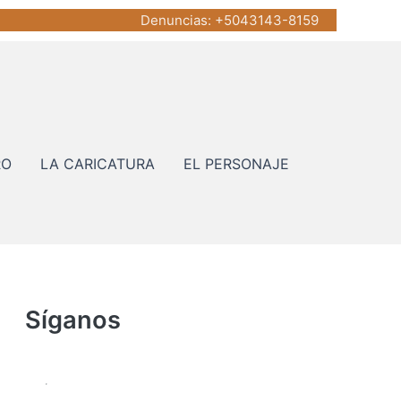
Denuncias
: +5043143-8159
RO
LA CARICATURA
EL PERSONAJE
Síganos