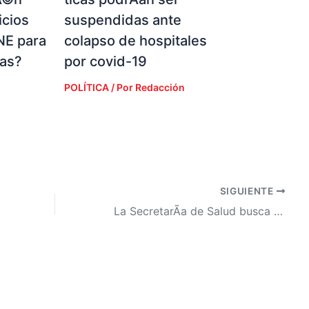
icios
suspendidas ante
NE para
colapso de hospitales
ias?
por covid-19
POLÍTICA
/ Por
Redacción
SIGUIENTE
La SecretarÃ­a de Salud busca vacunar a todos los hondureÃ±os posibles