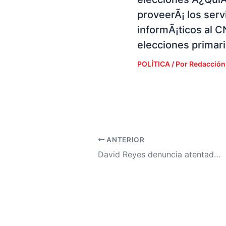
proveerÃ¡ los serv
informÃ¡ticos al C
elecciones primar
POLÍTICA
/ Por
Redacción
ANTERIOR
David Reyes denuncia atentado por parte de nacionalistas dentro del CN