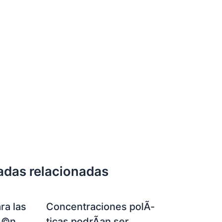
adas relacionadas
ra las
Concentraciones polÃ­
Ã©n
ticas podrÃ­an ser