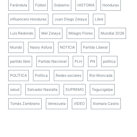
Farándula
Fútbol
Gobierno
HISTORIA
Honduras
influencers Honduras
Juan Diego Zelaya
Libre
Luis Redondo
Mel Zelaya
Milagro Flores
Mundial 2026
Mundo
Nasry Asfura
NOTICIA
Partido Liberal
partido libre
Partido Nacional
PLH
PN
politica
POLÍTICA
Política
Redes sociales
Rixi Moncada
salud
Salvador Nasralla
SUPREMO
Tegucigalpa
Tomás Zambrano
Venezuela
VIDEO
Xiomara Castro