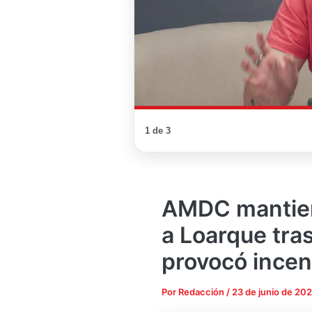
1 de 3
AMDC mantien
a Loarque tra
provocó incen
Por
Redacción
/
23 de junio de 20