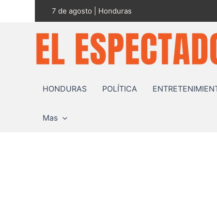
Ir
7 de agosto | Honduras
al
contenido
HONDURAS
POLÍTICA
ENTRETENIMIEN
Mas