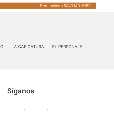
Denuncias
: +5043143-8159
RO
LA CARICATURA
EL PERSONAJE
Síganos