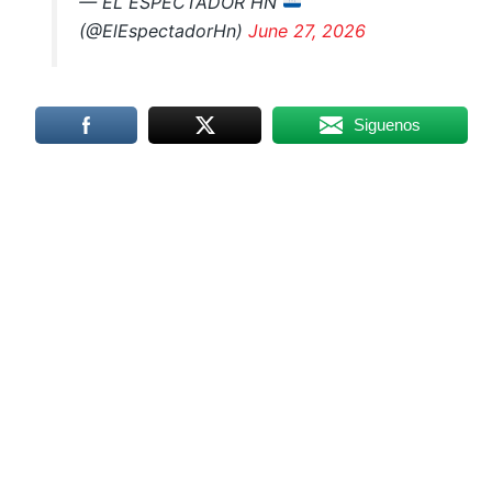
— EL ESPECTADOR HN
(@ElEspectadorHn)
June 27, 2026
Siguenos