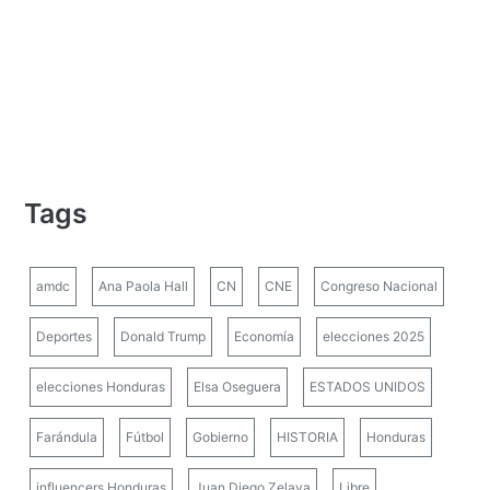
Tags
amdc
Ana Paola Hall
CN
CNE
Congreso Nacional
Deportes
Donald Trump
Economía
elecciones 2025
elecciones Honduras
Elsa Oseguera
ESTADOS UNIDOS
Farándula
Fútbol
Gobierno
HISTORIA
Honduras
influencers Honduras
Juan Diego Zelaya
Libre