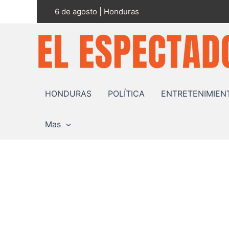
Ir
6 de agosto | Honduras
al
contenido
HONDURAS
POLÍTICA
ENTRETENIMIEN
Mas