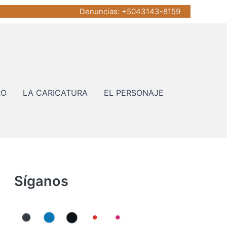
Denuncias
: +5043143-8159
RO
LA CARICATURA
EL PERSONAJE
Síganos