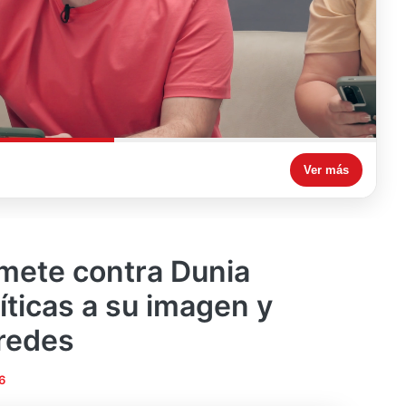
Ver más
mete contra Dunia
íticas a su imagen y
redes
6