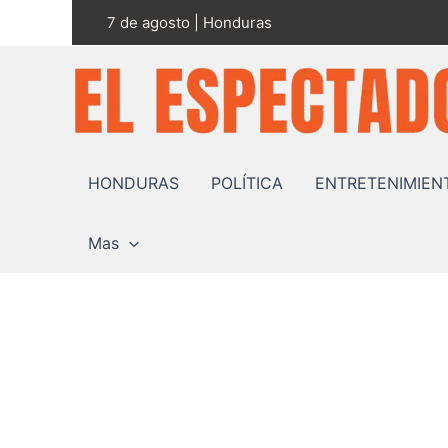
Ir
7 de agosto | Honduras
al
contenido
HONDURAS
POLÍTICA
ENTRETENIMIEN
Mas