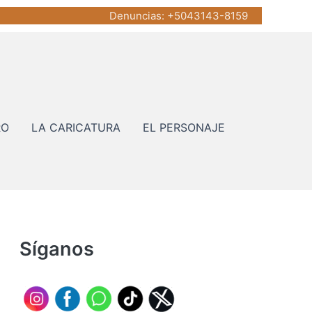
Denuncias
: +5043143-8159
RO
LA CARICATURA
EL PERSONAJE
Síganos