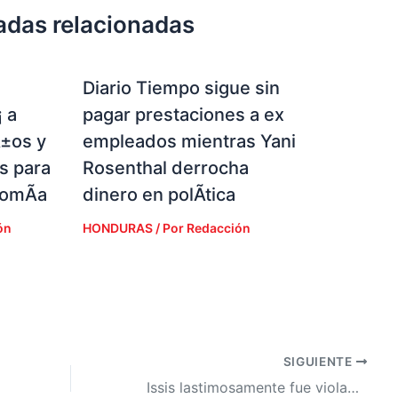
adas relacionadas
Diario Tiempo sigue sin
 a
pagar prestaciones a ex
Ã±os y
empleados mientras Yani
s para
Rosenthal derrocha
nomÃ­a
dinero en polÃ­tica
ón
HONDURAS
/ Por
Redacción
SIGUIENTE
Issis lastimosamente fue violada hace unos aÃ±os, pero afirma haber superado esa etapa en su vida