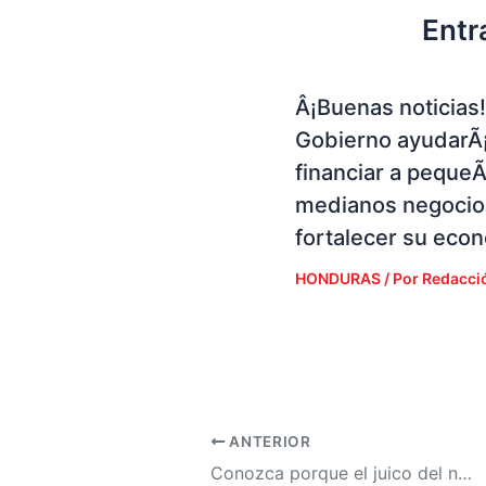
Entr
Â¡Buenas noticias!
Gobierno ayudarÃ¡
financiar a peque
medianos negocio
fortalecer su eco
HONDURAS
/ Por
Redacci
ANTERIOR
Conozca porque el juico del narcotraficante Geovanny Fuentes es de interÃ©s para muchos grupos en Honduras