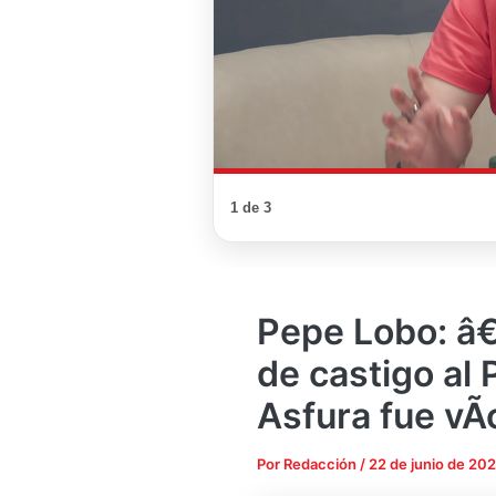
1 de 3
Pepe Lobo: â€
de castigo al 
Asfura fue vÃ­
Por
Redacción
/
22 de junio de 20