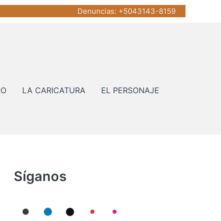
Denuncias
: +5043143-8159
RO
LA CARICATURA
EL PERSONAJE
Síganos