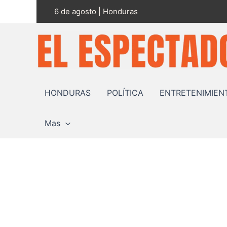
Ir
6 de agosto | Honduras
al
contenido
HONDURAS
POLÍTICA
ENTRETENIMIEN
Mas