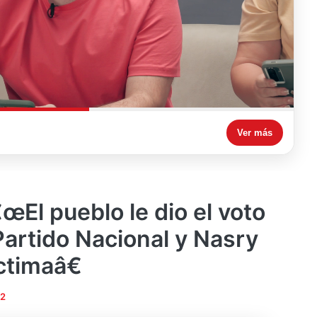
Ver más
œEl pueblo le dio el voto
Partido Nacional y Nasry
ctimaâ€
22