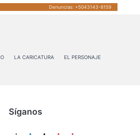
Denuncias
: +5043143-8159
RO
LA CARICATURA
EL PERSONAJE
Síganos