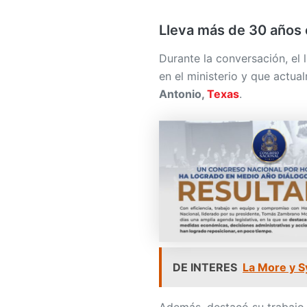
Lleva más de 30 años e
Durante la conversación, el 
en el ministerio y que actua
Antonio,
Texas
.
DE INTERES
La More y Sy