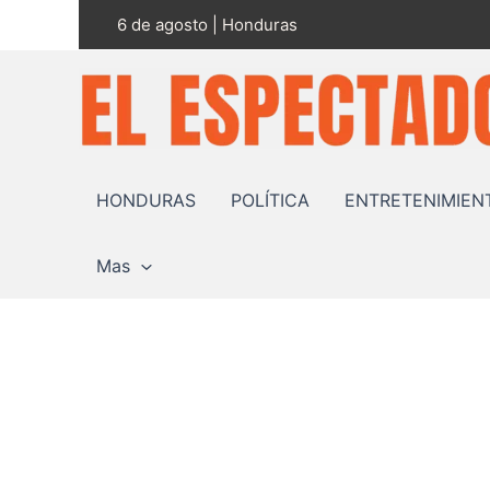
Ir
6 de agosto | Honduras
al
contenido
HONDURAS
POLÍTICA
ENTRETENIMIEN
Mas