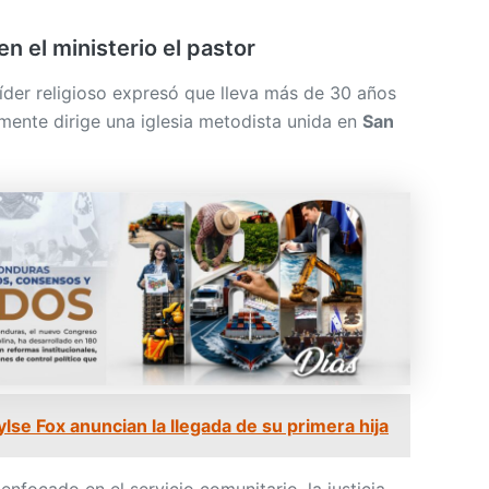
n el ministerio el pastor
líder religioso expresó que lleva más de 30 años
lmente dirige una iglesia metodista unida en
San
lse Fox anuncian la llegada de su primera hija