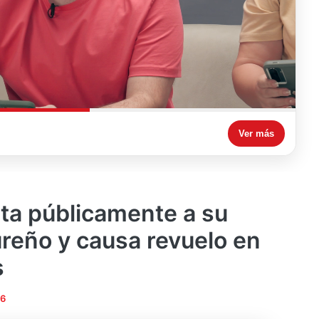
Ver más
ta públicamente a su
reño y causa revuelo en
s
26