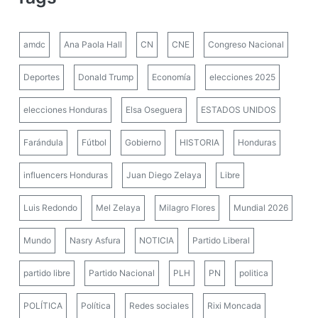
amdc
Ana Paola Hall
CN
CNE
Congreso Nacional
Deportes
Donald Trump
Economía
elecciones 2025
elecciones Honduras
Elsa Oseguera
ESTADOS UNIDOS
Farándula
Fútbol
Gobierno
HISTORIA
Honduras
influencers Honduras
Juan Diego Zelaya
Libre
Luis Redondo
Mel Zelaya
Milagro Flores
Mundial 2026
Mundo
Nasry Asfura
NOTICIA
Partido Liberal
partido libre
Partido Nacional
PLH
PN
politica
POLÍTICA
Política
Redes sociales
Rixi Moncada