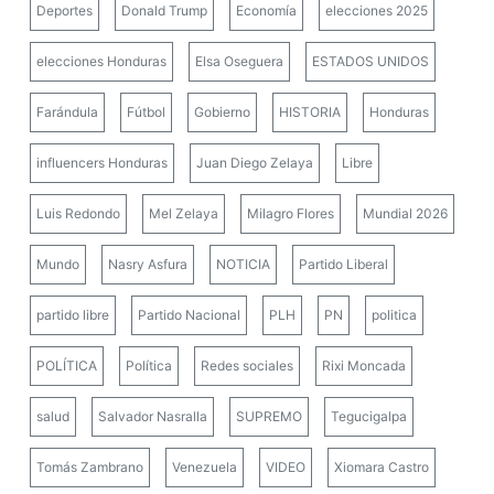
Deportes
Donald Trump
Economía
elecciones 2025
elecciones Honduras
Elsa Oseguera
ESTADOS UNIDOS
Farándula
Fútbol
Gobierno
HISTORIA
Honduras
influencers Honduras
Juan Diego Zelaya
Libre
Luis Redondo
Mel Zelaya
Milagro Flores
Mundial 2026
Mundo
Nasry Asfura
NOTICIA
Partido Liberal
partido libre
Partido Nacional
PLH
PN
politica
POLÍTICA
Política
Redes sociales
Rixi Moncada
salud
Salvador Nasralla
SUPREMO
Tegucigalpa
Tomás Zambrano
Venezuela
VIDEO
Xiomara Castro