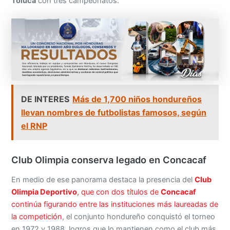
Toluca
con tres campeonatos.
DE INTERES
Más de 1,700 niños hondureños
llevan nombres de futbolistas famosos, según
el RNP
Club Olimpia conserva legado en Concacaf
En medio de ese panorama destaca la presencia del
Club
Olimpia Deportivo
, que con dos títulos de
Concacaf
continúa figurando entre las instituciones más laureadas de
la competición
, el conjunto hondureño conquistó el torneo
en 1972 y 1988, logros que lo mantienen como el club más