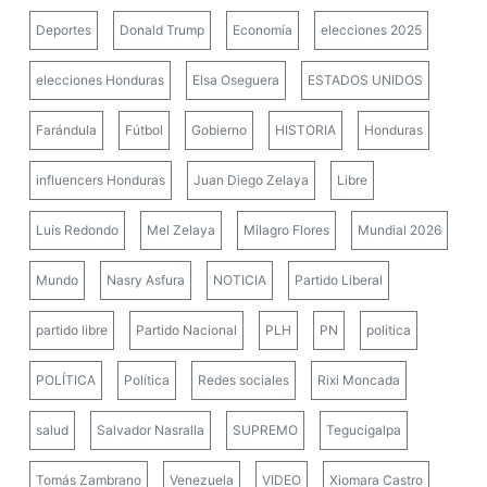
Deportes
Donald Trump
Economía
elecciones 2025
elecciones Honduras
Elsa Oseguera
ESTADOS UNIDOS
Farándula
Fútbol
Gobierno
HISTORIA
Honduras
influencers Honduras
Juan Diego Zelaya
Libre
Luis Redondo
Mel Zelaya
Milagro Flores
Mundial 2026
Mundo
Nasry Asfura
NOTICIA
Partido Liberal
partido libre
Partido Nacional
PLH
PN
politica
POLÍTICA
Política
Redes sociales
Rixi Moncada
salud
Salvador Nasralla
SUPREMO
Tegucigalpa
Tomás Zambrano
Venezuela
VIDEO
Xiomara Castro