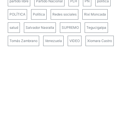
partido libre
Partido Nacional
PLH
PN
politica
POLÍTICA
Política
Redes sociales
Rixi Moncada
salud
Salvador Nasralla
SUPREMO
Tegucigalpa
Tomás Zambrano
Venezuela
VIDEO
Xiomara Castro