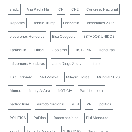
amdc
Ana Paola Hall
CN
CNE
Congreso Nacional
Deportes
Donald Trump
Economía
elecciones 2025
elecciones Honduras
Elsa Oseguera
ESTADOS UNIDOS
Farándula
Fútbol
Gobierno
HISTORIA
Honduras
influencers Honduras
Juan Diego Zelaya
Libre
Luis Redondo
Mel Zelaya
Milagro Flores
Mundial 2026
Mundo
Nasry Asfura
NOTICIA
Partido Liberal
partido libre
Partido Nacional
PLH
PN
politica
POLÍTICA
Política
Redes sociales
Rixi Moncada
salud
Salvador Nasralla
SUPREMO
Tegucigalpa