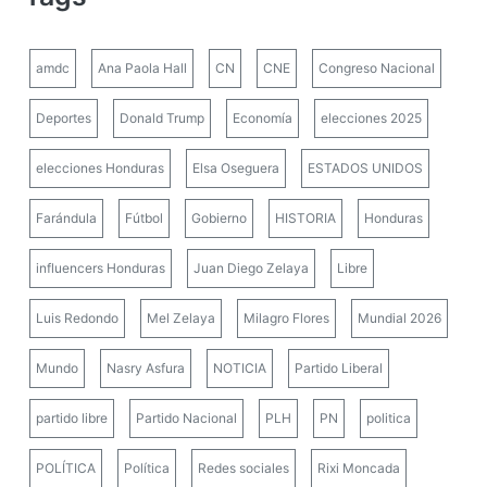
amdc
Ana Paola Hall
CN
CNE
Congreso Nacional
Deportes
Donald Trump
Economía
elecciones 2025
elecciones Honduras
Elsa Oseguera
ESTADOS UNIDOS
Farándula
Fútbol
Gobierno
HISTORIA
Honduras
influencers Honduras
Juan Diego Zelaya
Libre
Luis Redondo
Mel Zelaya
Milagro Flores
Mundial 2026
Mundo
Nasry Asfura
NOTICIA
Partido Liberal
partido libre
Partido Nacional
PLH
PN
politica
POLÍTICA
Política
Redes sociales
Rixi Moncada