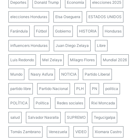
Deportes
Donald Trump
Economía
elecciones 2025
elecciones Honduras
Elsa Oseguera
ESTADOS UNIDOS
Farándula
Fútbol
Gobierno
HISTORIA
Honduras
influencers Honduras
Juan Diego Zelaya
Libre
Luis Redondo
Mel Zelaya
Milagro Flores
Mundial 2026
Mundo
Nasry Asfura
NOTICIA
Partido Liberal
partido libre
Partido Nacional
PLH
PN
politica
POLÍTICA
Política
Redes sociales
Rixi Moncada
salud
Salvador Nasralla
SUPREMO
Tegucigalpa
Tomás Zambrano
Venezuela
VIDEO
Xiomara Castro