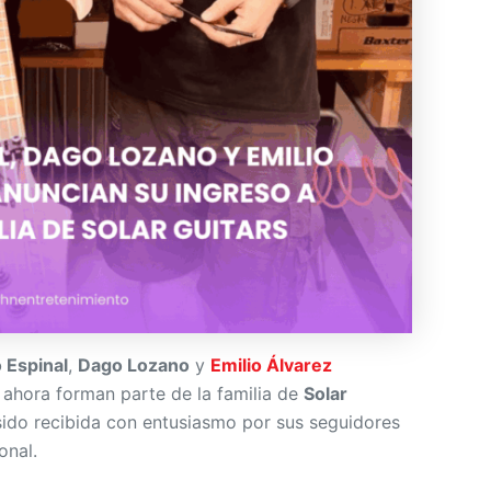
o Espinal
,
Dago Lozano
y
Emilio Álvarez
 ahora forman parte de la familia de
Solar
 sido recibida con entusiasmo por sus seguidores
onal.