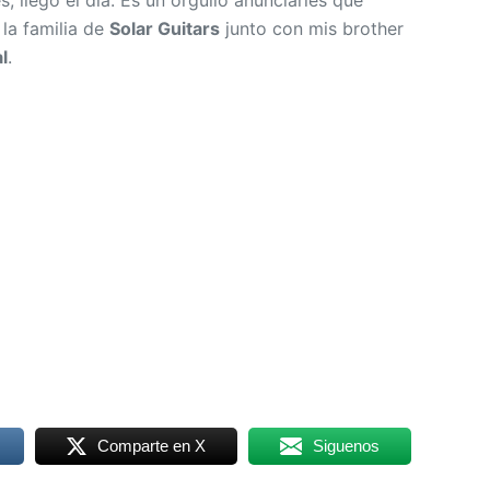
, llegó el día. Es un orgullo anunciarles que
la familia de
Solar Guitars
junto con mis brother
l
.
Comparte en X
Siguenos