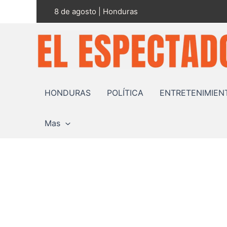
Ir
8 de agosto | Honduras
al
contenido
HONDURAS
POLÍTICA
ENTRETENIMIEN
Mas