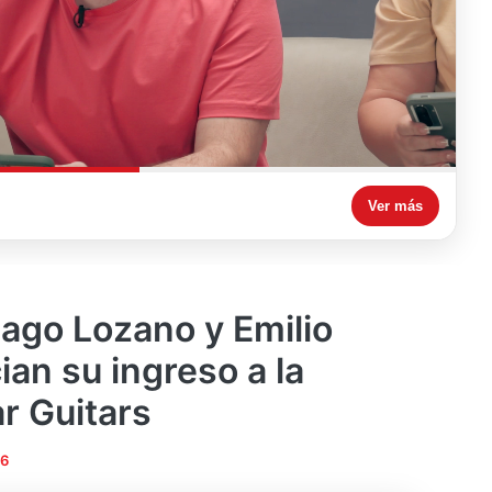
Ver más
Dago Lozano y Emilio
an su ingreso a la
ar Guitars
26