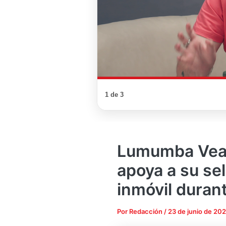
1 de 3
Lumumba Vea: 
apoya a su s
inmóvil duran
Por
Redacción
/
23 de junio de 20