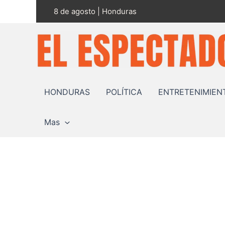
Ir
8 de agosto | Honduras
al
contenido
HONDURAS
POLÍTICA
ENTRETENIMIEN
Mas