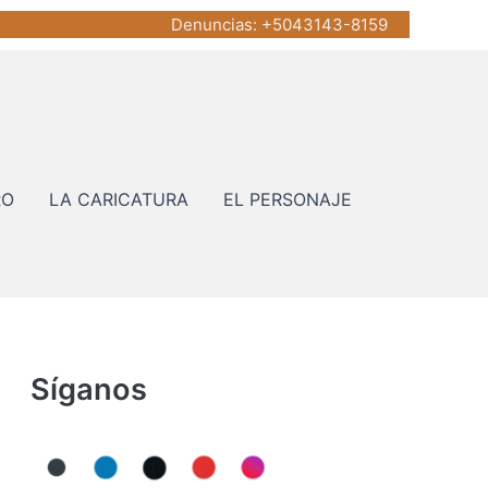
Denuncias
: +5043143-8159
RO
LA CARICATURA
EL PERSONAJE
Síganos