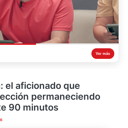
Ver más
el aficionado que
elección permaneciendo
te 90 minutos
26