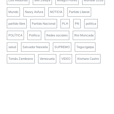
Luis Redondo
Mel Zelaya
Milagro Flores
Mundial 2026
Mundo
Nasry Asfura
NOTICIA
Partido Liberal
partido libre
Partido Nacional
PLH
PN
politica
POLÍTICA
Política
Redes sociales
Rixi Moncada
salud
Salvador Nasralla
SUPREMO
Tegucigalpa
Tomás Zambrano
Venezuela
VIDEO
Xiomara Castro