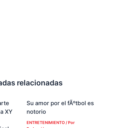
adas relacionadas
arte
Su amor por el fÃºtbol es
la XY
notorio
ENTRETENIMIENTO
/ Por