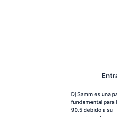
Entr
Dj Samm es una p
fundamental para 
90.5 debido a su