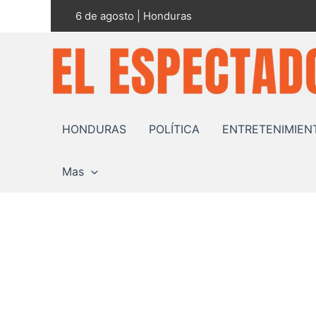
Ir
6 de agosto | Honduras
al
contenido
HONDURAS
POLÍTICA
ENTRETENIMIEN
Mas