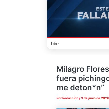
1 de 4
Milagro Flores
fuera piching
me deton*n”
Por
Redacción
/
3 de junio de 2026