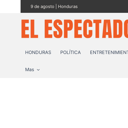
Ir
9 de agosto | Honduras
al
contenido
HONDURAS
POLÍTICA
ENTRETENIMIEN
Mas