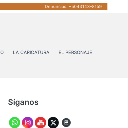
Denuncias
: +5043143-8159
RO
LA CARICATURA
EL PERSONAJE
Síganos