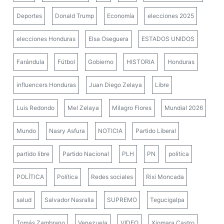
Deportes
Donald Trump
Economía
elecciones 2025
elecciones Honduras
Elsa Oseguera
ESTADOS UNIDOS
Farándula
Fútbol
Gobierno
HISTORIA
Honduras
influencers Honduras
Juan Diego Zelaya
Libre
Luis Redondo
Mel Zelaya
Milagro Flores
Mundial 2026
Mundo
Nasry Asfura
NOTICIA
Partido Liberal
partido libre
Partido Nacional
PLH
PN
politica
POLÍTICA
Política
Redes sociales
Rixi Moncada
salud
Salvador Nasralla
SUPREMO
Tegucigalpa
Tomás Zambrano
Venezuela
VIDEO
Xiomara Castro