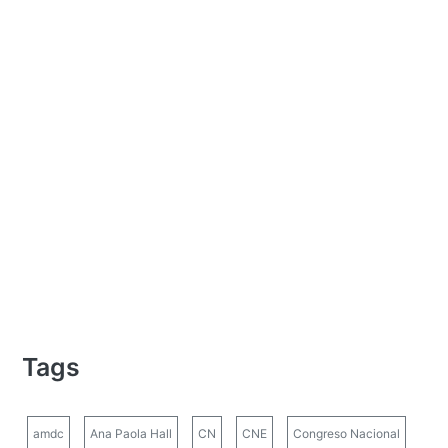
Tags
amdc
Ana Paola Hall
CN
CNE
Congreso Nacional