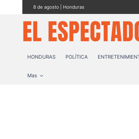
Ir
8 de agosto | Honduras
al
contenido
HONDURAS
POLÍTICA
ENTRETENIMIEN
Mas