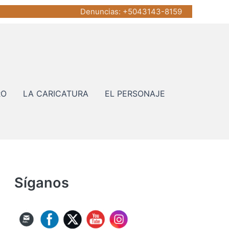
Denuncias
: +5043143-8159
RO
LA CARICATURA
EL PERSONAJE
Síganos