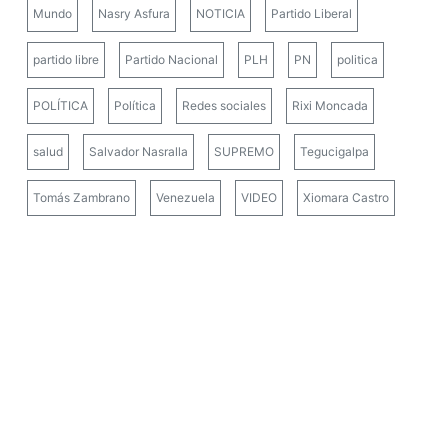
Mundo
Nasry Asfura
NOTICIA
Partido Liberal
partido libre
Partido Nacional
PLH
PN
politica
POLÍTICA
Política
Redes sociales
Rixi Moncada
salud
Salvador Nasralla
SUPREMO
Tegucigalpa
Tomás Zambrano
Venezuela
VIDEO
Xiomara Castro